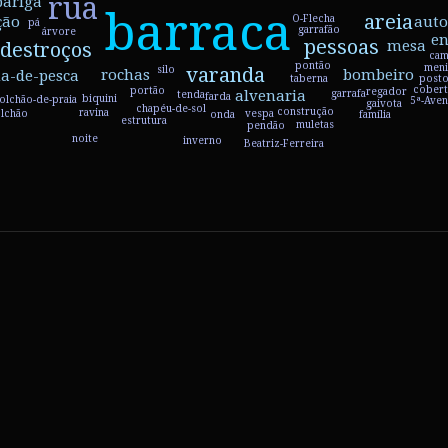
rua
pariga
barraca
areia
ção
aut
O-Flecha
pá
garrafão
árvore
en
pessoas
mesa
destroços
a
ca
pontão
men
varanda
silo
bombeiro
rochas
a-de-pesca
post
taberna
cobert
portão
regador
alvenaria
garrafa
tenda
farda
biquini
olchão-de-praia
5ª-Aven
gaivota
chapéu-de-sol
construção
ravina
vespa
lchão
família
onda
estrutura
muletas
pendão
rinheiro
noite
inverno
Beatriz-Ferreira