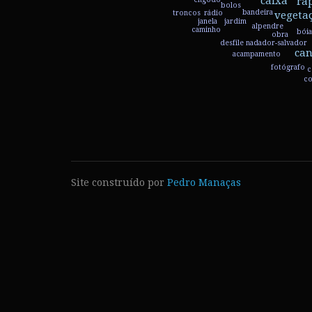
caixa
ra
bolos
bandeira
rádio
vegeta
troncos
jardim
janela
alpendre
caminho
bói
obra
desfile
nadador-salvador
can
acampamento
fotógrafo
c
co
boné-de-ma
Site construído por
Pedro Manaças