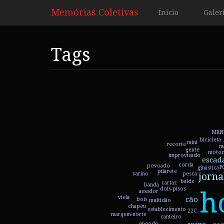
Memórias Coletivas
Ínicio
Galer
Tags
MRP
bicicleta
mini
recorte
m
gente
motor
improvisado
escad
corda
povoado
águas-furtadas
P
ginástica
pilarete
jorna
pesca
varino
balde
cartaz
banda
ancinho
dois-pisos
h
assador
viela
cão
bois
multidão
chapéu
establecimento
22C
margem-norte
canteiro
engodo