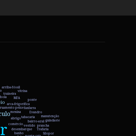
rgem
ta
arriba-fóssil
o
vitrina
traineira
bola
MFA
ponte
eio
arca-frigorífica
baloiço
rruamento
peixe
fanfarra
culo
menina
Evandro
manutenção
tabacaria
abrigo
guindaste
bairro-azul
r
comércio
vestido
prancha
desembarque
Trafaria
banho
Silopor
ponte-cais