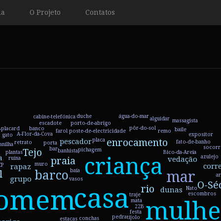
ia
O Projeto
Contatos
cigarro
água-do-mar
duche
cabine-telefónica
alguidar
massagista
porto-de-abrigo
escadote
pôr-do-sol
placard
banco
baile
P
poste-de-electricidade
remo
farol
A-Flor-da-Cova
ma
expositor
gato
enrocamento
placa
pescador
vis
fato-de-banho
retrato
porta
anilha
socorr
bar
Tejo
pichagem
banhista
plantas
Bico-da-Areia
a
criança
azulejo
vedação
praia
ruína
muro
corr
rapaz
CP
baía
l
mar
barco
a
grupo
vasos
O-Sé
casa
rio
omem
dunas
Nato
escombros
traje
mulhe
mata
22B
festa
pedra
tijolo
conchas
estacas