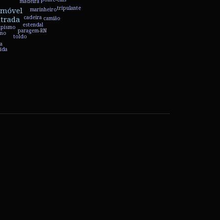
madeira
tripulante
omóvel
marinheiro
cadeira
trada
camião
estendal
mpismo
paragem-RN
ino
toldo
o
a
ida