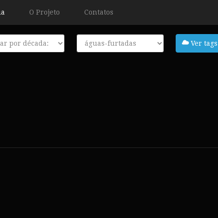
ia
O Projeto
Contatos
a
Tags
Ver tags