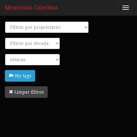
Memórias Coletivas
Proprietário
Década
Tags
Ver tags
Limpar filtros