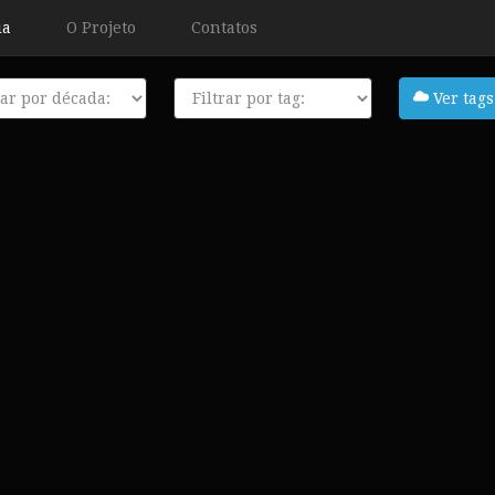
ia
O Projeto
Contatos
a
Tags
Ver tags