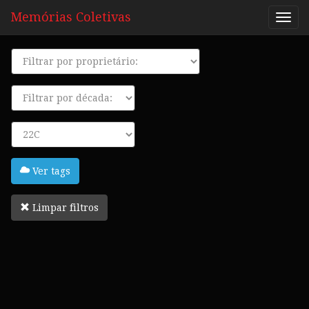
Memórias Coletivas
Proprietário
Década
Tags
Ver tags
Limpar filtros