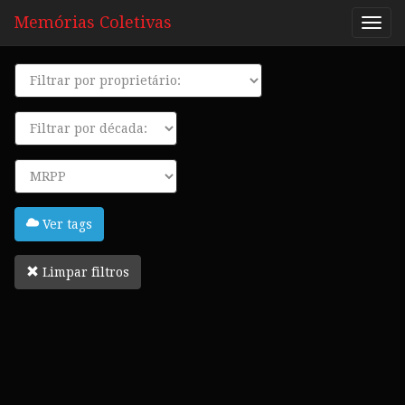
Memórias Coletivas
Proprietário
Década
Tags
Ver tags
Limpar filtros