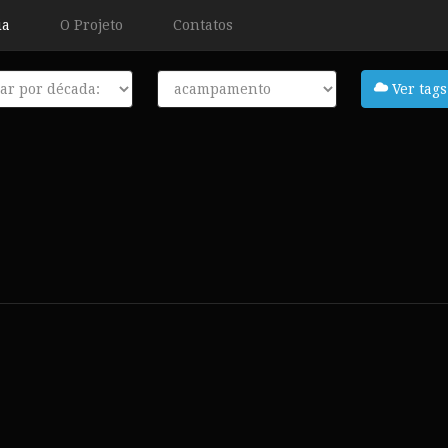
ia
O Projeto
Contatos
a
Tags
Ver tags