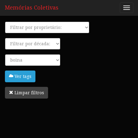
Memórias Coletivas
Proprietário
Década
Tags
Ver tags
Limpar filtros