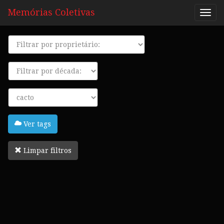
Memórias Coletivas
Proprietário
Década
Tags
Ver tags
Limpar filtros