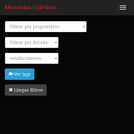
Memórias Coletivas
Proprietário
Década
Tags
Ver tags
Limpar filtros