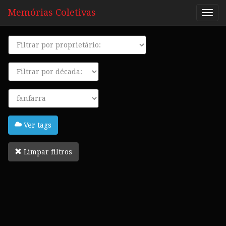
Memórias Coletivas
Proprietário
Década
Tags
Ver tags
Limpar filtros