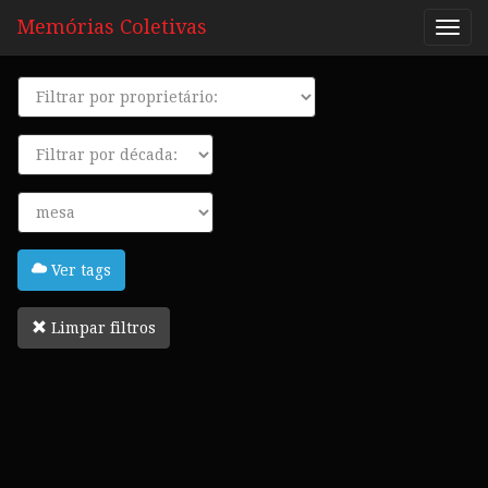
Memórias Coletivas
Proprietário
Década
Tags
Ver tags
Limpar filtros