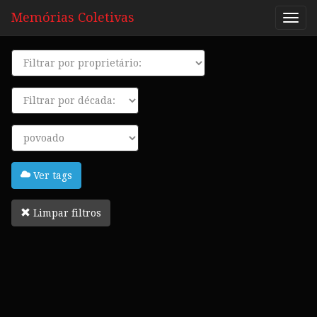
Memórias Coletivas
Proprietário
Década
Tags
Ver tags
Limpar filtros