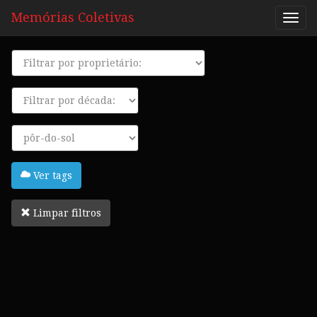
Memórias Coletivas
Proprietário
Década
Tags
Ver tags
Limpar filtros