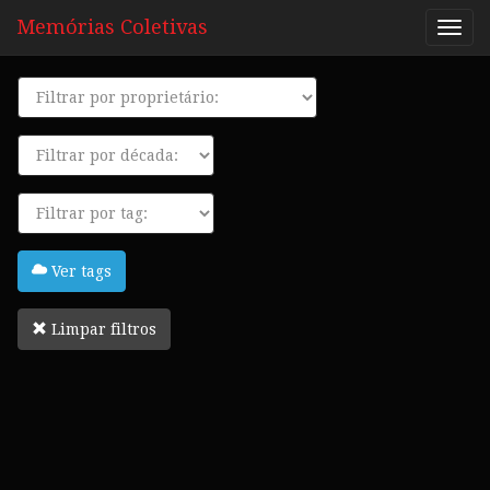
Memórias Coletivas
Proprietário
Década
Tags
Ver tags
Limpar filtros