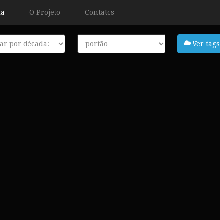
ia
O Projeto
Contatos
a
Tags
Ver tags