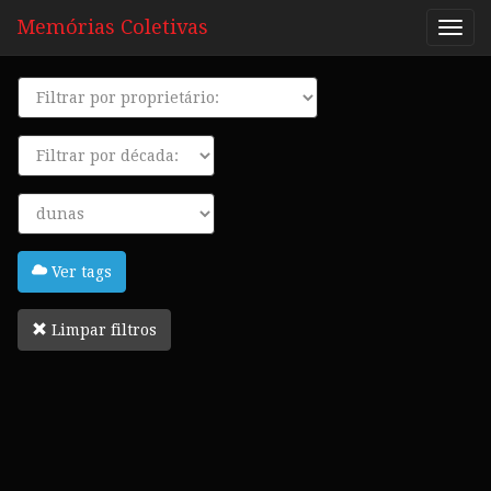
Memórias Coletivas
Proprietário
Década
Tags
Ver tags
Limpar filtros