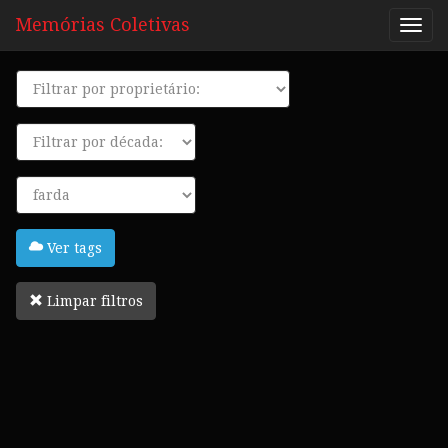
Memórias Coletivas
Proprietário
Década
Tags
Ver tags
Limpar filtros