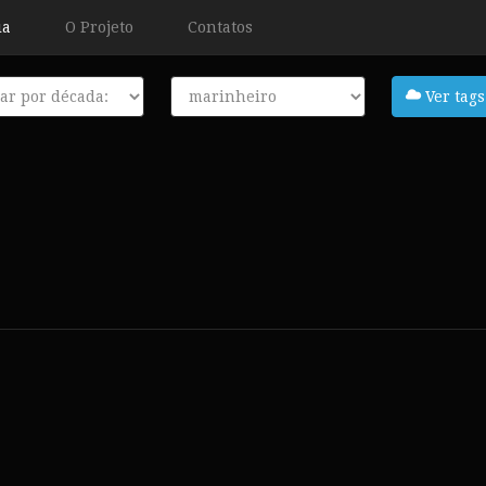
ia
O Projeto
Contatos
a
Tags
Ver tags