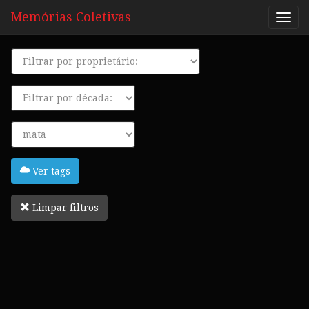
Memórias Coletivas
Proprietário
Década
Tags
Ver tags
Limpar filtros