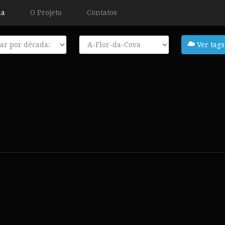
ia
O Projeto
Contatos
a
Tags
Ver tags