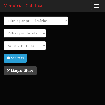
Memórias Coletivas
Proprietário
Década
Tags
Ver tags
Limpar filtros