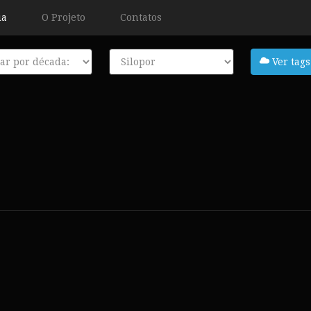
ia
O Projeto
Contatos
a
Tags
Ver tags