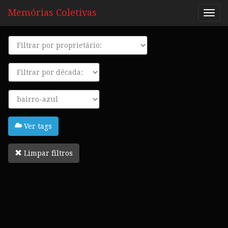
Memórias Coletivas
Proprietário
Década
Tags
Ver tags
Limpar filtros