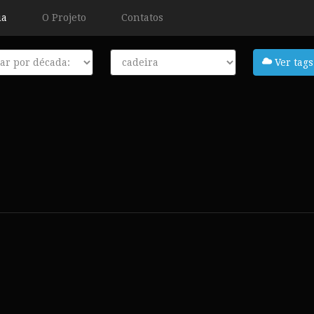
ia
O Projeto
Contatos
a
Tags
Ver tags