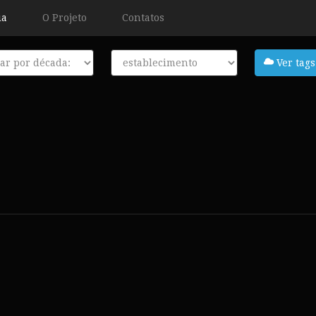
ia
O Projeto
Contatos
a
Tags
Ver tags