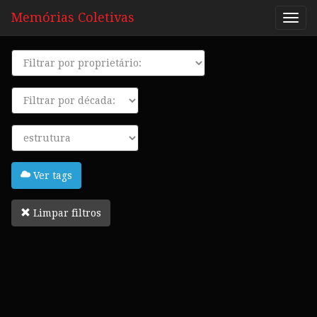
Memórias Coletivas
Proprietário
Década
Tags
Ver tags
Limpar filtros