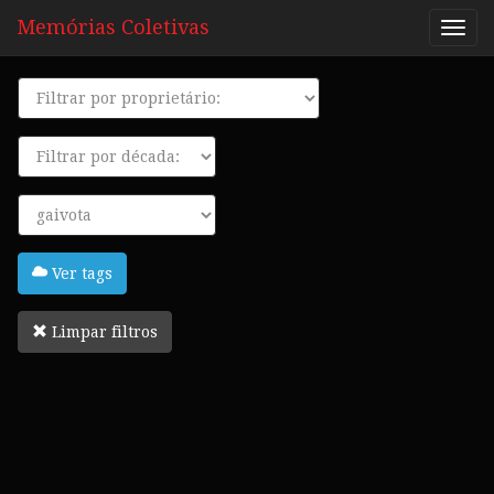
Memórias Coletivas
Proprietário
Década
Tags
Ver tags
Limpar filtros