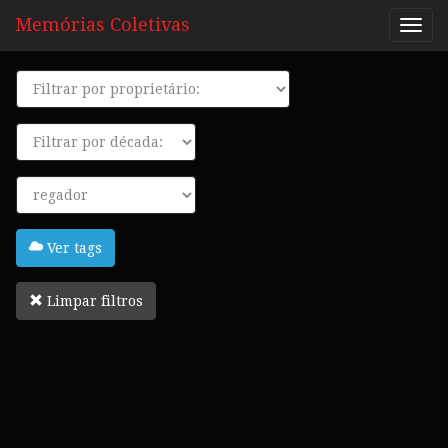
Memórias Coletivas
Proprietário
Década
Tags
Ver tags
Limpar filtros