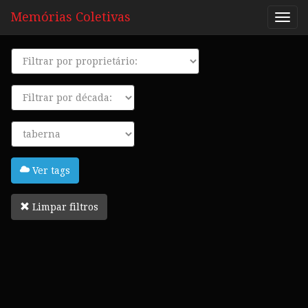
Memórias Coletivas
Proprietário
Década
Tags
Ver tags
Limpar filtros