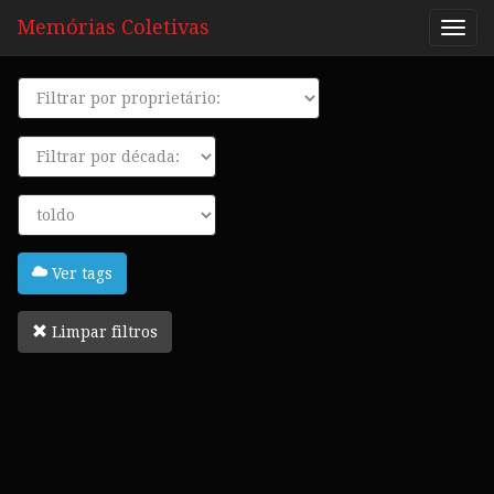
Memórias Coletivas
Proprietário
Década
Tags
Ver tags
Limpar filtros