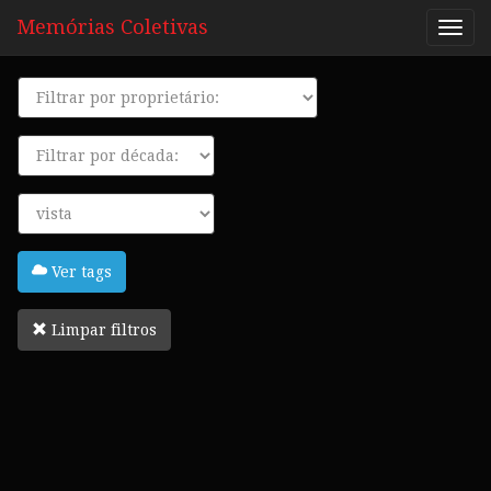
Memórias Coletivas
Proprietário
Década
Tags
Ver tags
Limpar filtros