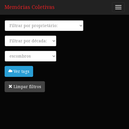
Memórias Coletivas
Proprietário
Década
Tags
Ver tags
Limpar filtros