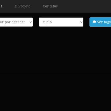
ia
O Projeto
Contatos
a
Tags
Ver tags